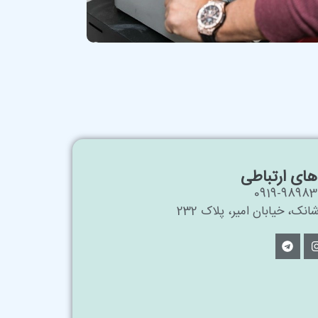
های ارتباطی
0919-98983
انک، خیابان امیر، پلاک 232