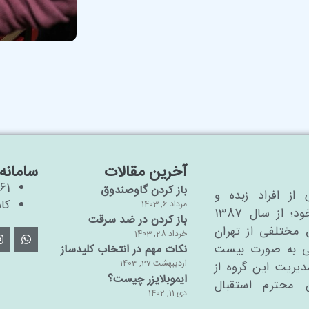
آخرین مقالات
سامانه‌
61
باز کردن گاوصندوق
 از افراد زبده و
کاش
مرداد 6, 1403
متخصص به همراه تیم مدیریتی خاص خود؛ از سال 1387
باز کردن در ضد سرقت
 مختلفی از تهران
خرداد 28, 1403
انی به صورت بیست
نکات مهم در انتخاب کلیدساز
اردیبهشت 27, 1403
دیریت این گروه از
ایموبلایزر چیست؟
ن محترم استقبال
دی 11, 1402